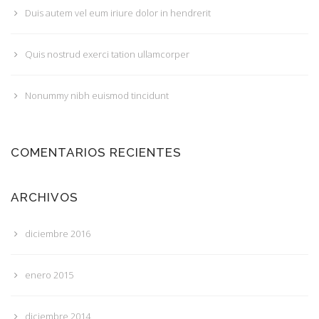
Duis autem vel eum iriure dolor in hendrerit
Quis nostrud exerci tation ullamcorper
Nonummy nibh euismod tincidunt
COMENTARIOS RECIENTES
ARCHIVOS
diciembre 2016
enero 2015
diciembre 2014