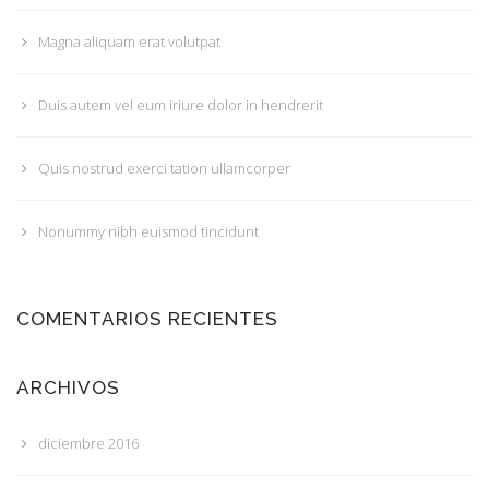
Magna aliquam erat volutpat
Duis autem vel eum iriure dolor in hendrerit
Quis nostrud exerci tation ullamcorper
Nonummy nibh euismod tincidunt
COMENTARIOS RECIENTES
ARCHIVOS
diciembre 2016