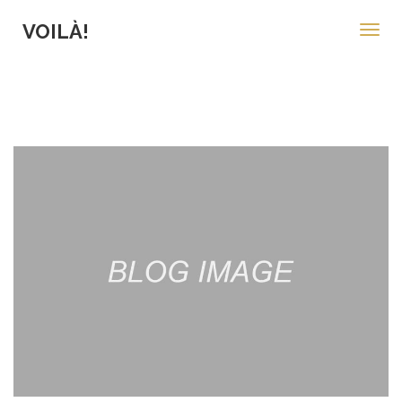
VOILÀ!
Toggl
navig