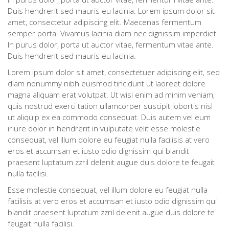
Duis hendrerit sed mauris eu lacinia. Lorem ipsum dolor sit
amet, consectetur adipiscing elit. Maecenas fermentum
semper porta. Vivamus lacinia diam nec dignissim imperdiet.
In purus dolor, porta ut auctor vitae, fermentum vitae ante.
Duis hendrerit sed mauris eu lacinia.
Lorem ipsum dolor sit amet, consectetuer adipiscing elit, sed
diam nonummy nibh euismod tincidunt ut laoreet dolore
magna aliquam erat volutpat. Ut wisi enim ad minim veniam,
quis nostrud exerci tation ullamcorper suscipit lobortis nisl
ut aliquip ex ea commodo consequat. Duis autem vel eum
iriure dolor in hendrerit in vulputate velit esse molestie
consequat, vel illum dolore eu feugiat nulla facilisis at vero
eros et accumsan et iusto odio dignissim qui blandit
praesent luptatum zzril delenit augue duis dolore te feugait
nulla facilisi.
Esse molestie consequat, vel illum dolore eu feugiat nulla
facilisis at vero eros et accumsan et iusto odio dignissim qui
blandit praesent luptatum zzril delenit augue duis dolore te
feugait nulla facilisi.