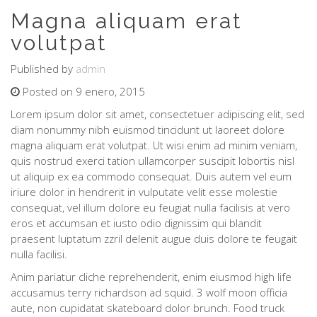
Magna aliquam erat
volutpat
Published by
admin
Posted on 9 enero, 2015
Lorem ipsum dolor sit amet, consectetuer adipiscing elit, sed
diam nonummy nibh euismod tincidunt ut laoreet dolore
magna aliquam erat volutpat. Ut wisi enim ad minim veniam,
quis nostrud exerci tation ullamcorper suscipit lobortis nisl
ut aliquip ex ea commodo consequat. Duis autem vel eum
iriure dolor in hendrerit in vulputate velit esse molestie
consequat, vel illum dolore eu feugiat nulla facilisis at vero
eros et accumsan et iusto odio dignissim qui blandit
praesent luptatum zzril delenit augue duis dolore te feugait
nulla facilisi.
Anim pariatur cliche reprehenderit, enim eiusmod high life
accusamus terry richardson ad squid. 3 wolf moon officia
aute, non cupidatat skateboard dolor brunch. Food truck