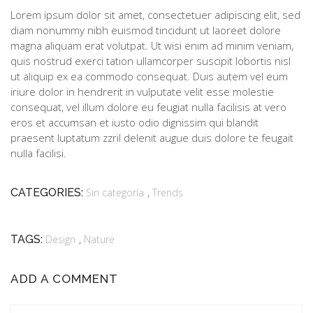
Lorem ipsum dolor sit amet, consectetuer adipiscing elit, sed
diam nonummy nibh euismod tincidunt ut laoreet dolore
magna aliquam erat volutpat. Ut wisi enim ad minim veniam,
quis nostrud exerci tation ullamcorper suscipit lobortis nisl
ut aliquip ex ea commodo consequat. Duis autem vel eum
iriure dolor in hendrerit in vulputate velit esse molestie
consequat, vel illum dolore eu feugiat nulla facilisis at vero
eros et accumsan et iusto odio dignissim qui blandit
praesent luptatum zzril delenit augue duis dolore te feugait
nulla facilisi.
,
CATEGORIES:
Sin categoría
Trends
,
TAGS:
Design
Nature
ADD A COMMENT