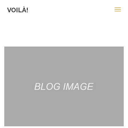
VOILÀ!
Toggl
navig