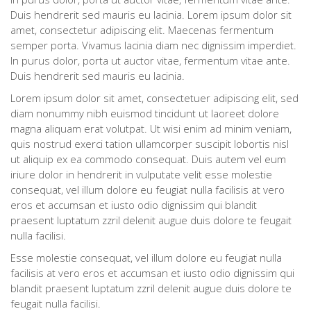
Duis hendrerit sed mauris eu lacinia. Lorem ipsum dolor sit
amet, consectetur adipiscing elit. Maecenas fermentum
semper porta. Vivamus lacinia diam nec dignissim imperdiet.
In purus dolor, porta ut auctor vitae, fermentum vitae ante.
Duis hendrerit sed mauris eu lacinia.
Lorem ipsum dolor sit amet, consectetuer adipiscing elit, sed
diam nonummy nibh euismod tincidunt ut laoreet dolore
magna aliquam erat volutpat. Ut wisi enim ad minim veniam,
quis nostrud exerci tation ullamcorper suscipit lobortis nisl
ut aliquip ex ea commodo consequat. Duis autem vel eum
iriure dolor in hendrerit in vulputate velit esse molestie
consequat, vel illum dolore eu feugiat nulla facilisis at vero
eros et accumsan et iusto odio dignissim qui blandit
praesent luptatum zzril delenit augue duis dolore te feugait
nulla facilisi.
Esse molestie consequat, vel illum dolore eu feugiat nulla
facilisis at vero eros et accumsan et iusto odio dignissim qui
blandit praesent luptatum zzril delenit augue duis dolore te
feugait nulla facilisi.