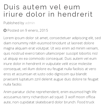
Duis autem vel eum
iriure dolor in hendrerit
Published by
admin
Posted on 9 enero, 2015
Lorem ipsum dolor sit amet, consectetuer adipiscing elit, sed
diam nonummy nibh euismod tincidunt ut laoreet dolore
magna aliquam erat volutpat. Ut wisi enim ad minim veniam,
quis nostrud exerci tation ullamcorper suscipit lobortis nisl
ut aliquip ex ea commodo consequat. Duis autem vel eum
iriure dolor in hendrerit in vulputate velit esse molestie
consequat, vel illum dolore eu feugiat nulla facilisis at vero
eros et accumsan et iusto odio dignissim qui blandit
praesent luptatum zzril delenit augue duis dolore te feugait
nulla facilisi.
Anim pariatur cliche reprehenderit, enim eiusmod high life
accusamus terry richardson ad squid. 3 wolf moon officia
aute, non cupidatat skateboard dolor brunch. Food truck