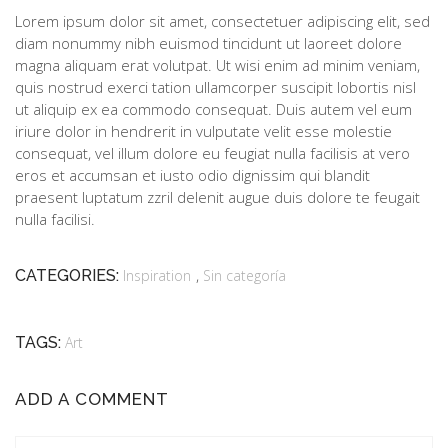
Lorem ipsum dolor sit amet, consectetuer adipiscing elit, sed
diam nonummy nibh euismod tincidunt ut laoreet dolore
magna aliquam erat volutpat. Ut wisi enim ad minim veniam,
quis nostrud exerci tation ullamcorper suscipit lobortis nisl
ut aliquip ex ea commodo consequat. Duis autem vel eum
iriure dolor in hendrerit in vulputate velit esse molestie
consequat, vel illum dolore eu feugiat nulla facilisis at vero
eros et accumsan et iusto odio dignissim qui blandit
praesent luptatum zzril delenit augue duis dolore te feugait
nulla facilisi.
,
CATEGORIES:
Inspiration
Sin categoría
TAGS:
Art
ADD A COMMENT