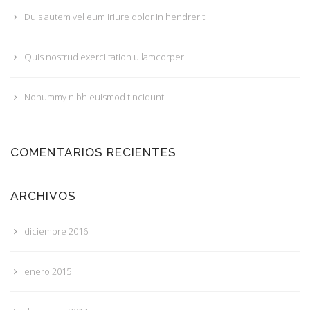
Duis autem vel eum iriure dolor in hendrerit
Quis nostrud exerci tation ullamcorper
Nonummy nibh euismod tincidunt
COMENTARIOS RECIENTES
ARCHIVOS
diciembre 2016
enero 2015