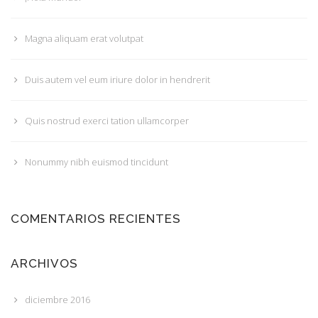
Magna aliquam erat volutpat
Duis autem vel eum iriure dolor in hendrerit
Quis nostrud exerci tation ullamcorper
Nonummy nibh euismod tincidunt
COMENTARIOS RECIENTES
ARCHIVOS
diciembre 2016