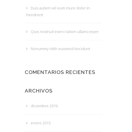
Duis autem vel eum iriure dolor in
hendrerit
Quis nostrud exerci tation ullamcorper
Nonummy nibh euismod tincidunt
COMENTARIOS RECIENTES
ARCHIVOS
diciembre 2016
enero 2015