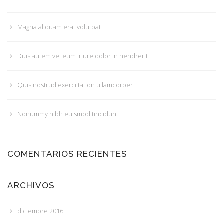
Magna aliquam erat volutpat
Duis autem vel eum iriure dolor in hendrerit
Quis nostrud exerci tation ullamcorper
Nonummy nibh euismod tincidunt
COMENTARIOS RECIENTES
ARCHIVOS
diciembre 2016