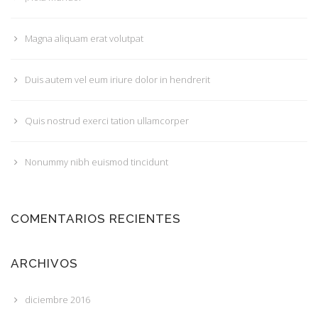
Magna aliquam erat volutpat
Duis autem vel eum iriure dolor in hendrerit
Quis nostrud exerci tation ullamcorper
Nonummy nibh euismod tincidunt
COMENTARIOS RECIENTES
ARCHIVOS
diciembre 2016