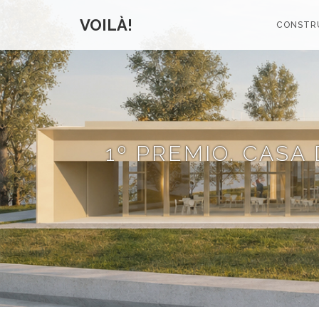
VOILÀ!
CONSTR
1º PREMIO. CASA