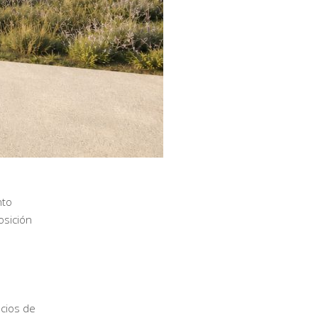
nto
osición
acios de