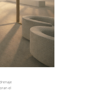
 drenaje
oran el