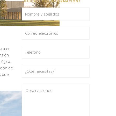
¿QUIERES MÁS INFORMACIÓN?
ura en
nsión
lógica.
ación de
es que